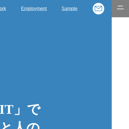
ork
Employment
Sample
IT」で
と人の