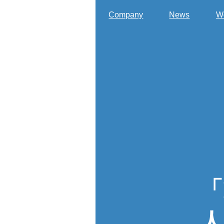
Company
News
W
「
人