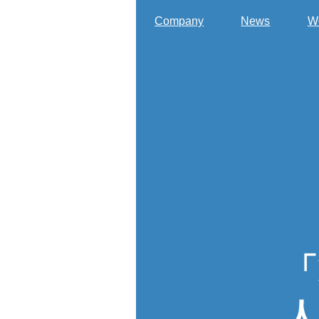
Company
News
W
「
人