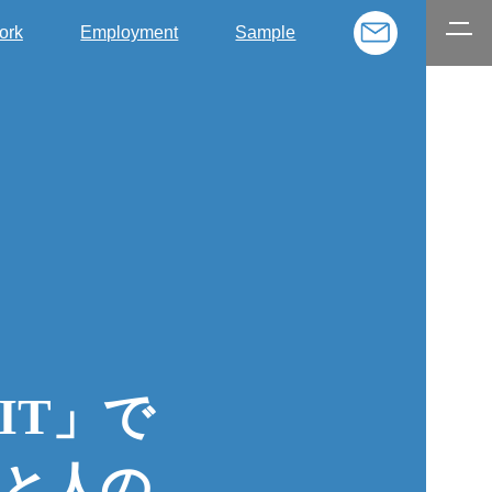
ork
Employment
Sample
IT」で
と人の