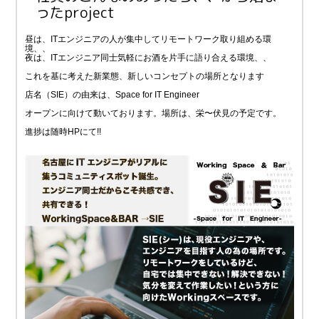
ったproject
昼は、ITエンジニアの人が集中してリモートワーク取り組める環
境、、
夜は、ITエンジニア同士気軽にお酒を片手に語り合える環境、、
これを基に考えた新業態、新しいコンセプトの場所となります
店名（SIE）の由来は、
S
pace for
I
T
E
ngineer
オープンに向けて動いております。場所は、栄〜伏見の予定です。
進捗は随時HPにて!!