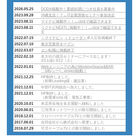
2026.05.25
DODA掲載中！業績好調につき社員を募集中
2023.09.28
沖縄支店！？←IT企業誘致セミナー参加決定
2023.08.11
マイナビ掲載中！！←clickで確認できます
2023.08.11
リクナビNEXTに掲載中！！←clickで確認できま
す
2022.07.15
＜マイナビ＞
＜ドューダ＞
求人広告掲載終了
2022.07.10
東京営業所オープン
2022.03.07
エン転職に掲載終了
2022.02.10
名大社の就活セミナーにブース出します！
3/11(金) 3/12（土）
2022.01.01
Webエンジニアの為のWorkingSpace&BAR
「SIE(シー)」project始動！
2021.12.25
HP制作しました。
（和華Leading様：建設業）
2021.12.01
中部IT共同組合へ加入しました。
2021.12.01
HP制作しました。
（創電者corp.様：電気工事業）
2020.10.01
本店所在地を名古屋駅へ移転しました
2020.06.01
三河湾ネットワークとの取引開始しました
2018.12.01
クローバーケーブルTVとの取引開始しました
2017.06.01
合同会社から株式会社へ変更しました
2016.07.29
可児ケーブルTVとの取引開始しました