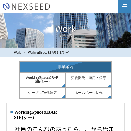
Company
News
Work
Employment
Sample
Work
WorkingSpace&BAR SIE(シー)
事業案内
WorkingSpace&BAR
受託開発・運用・保守
SIE(シー)
ケーブルTV代理店
ホームページ制作
WorkingSpace&BAR
SIE(シー)
社員のこんなのあったら、、から始ま